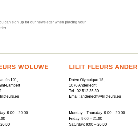
ou can sign up for our newsletter when placing your
rder.
FLEURS WOLUWE
LILIT FLEURS ANDE
autés 101,
Drève Olympique 15,
int-Lambert
1070 Anderlecht
1
Tel.:
02 512 35 30
litfleurs.eu
Email:
anderlecht@lilitfleurs.eu
ay: 9:00 – 20:00
Monday – Thursday: 9:00 – 20:00
1:00
Friday: 9:00 – 21:00
 20:00
Saturday: 9:00 – 20:00