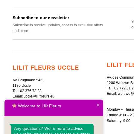
Subscribe to our newsletter
Y
Subscribe to receive updates, access to exclusive offers
o
and more.
LILIT 
LILIT FLEURS UCCLE
Av. des Commun
Av. Brugmann 546,
1200 Woluwe-Sa
1180 Uccle
Tel.:
02 779 31 2
Tel.:
02 376 78 28
Email:
woluwe@li
Email:
uccle@lilitfleurs.eu
Welcome to Lilit Fleurs
Monday – Thursd
Monday – Saturday: 9:00 – 20:00
Friday: 9:00 – 2
Sunday: 10:00 – 18:00
Saturday: 9:00 –
Any questions? We're here to advise
you, take your order, or create a custom