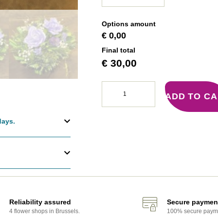
Options amount
€ 0,00
Final total
€
30,00
ADD TO C
days.
Reliability assured
Secure paymen
4 flower shops in Brussels.
100% secure paym