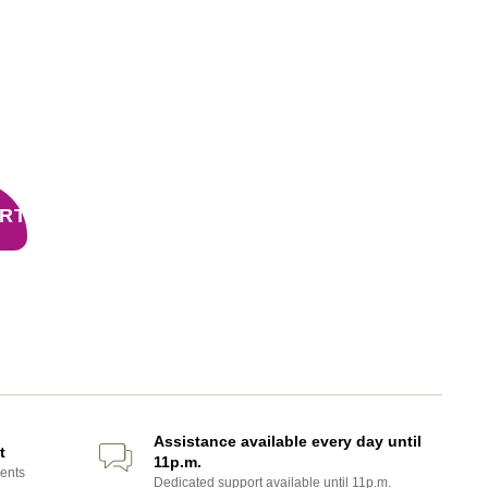
ART
Assistance available every day until
t
11p.m.
ents
Dedicated support available until 11p.m.