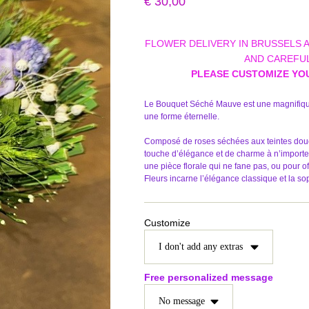
€
30,00
FLOWER DELIVERY IN BRUSSELS 
AND CAREFUL
PLEASE CUSTOMIZE YO
Le Bouquet Séché Mauve est une magnifique
une forme éternelle.
Composé de roses séchées aux teintes douce
touche d’élégance et de charme à n’importe 
une pièce florale qui ne fane pas, ou pour 
Fleurs incarne l’élégance classique et la so
Customize
Free personalized message